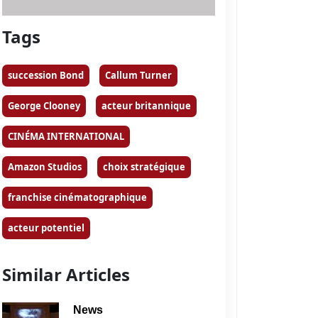
Tags
succession Bond
Callum Turner
George Clooney
acteur britannique
CINÉMA INTERNATIONAL
Amazon Studios
choix stratégique
franchise cinématographique
acteur potentiel
Similar Articles
News