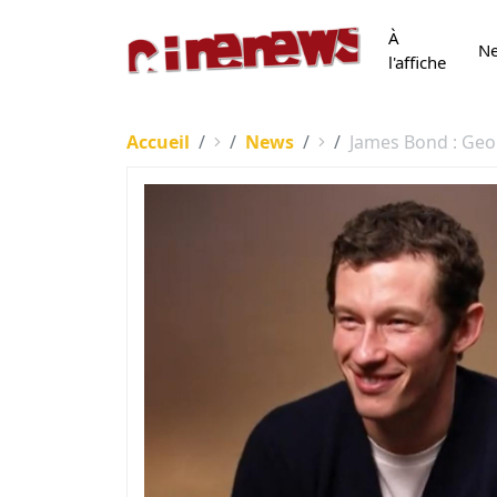
À
N
l'affiche
Accueil
News
James Bond : Geo