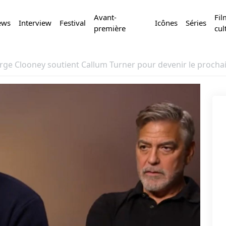
Avant-
Fil
ews
Interview
Festival
Icônes
Séries
première
cul
rge Clooney soutient Callum Turner pour devenir le procha