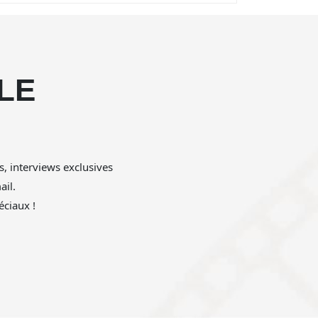
LE
!
s, interviews exclusives
il.
ciaux !