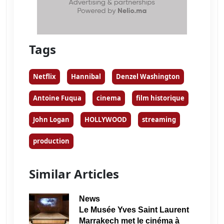
Tags
Netflix
Hannibal
Denzel Washington
Antoine Fuqua
cinema
film historique
John Logan
HOLLYWOOD
streaming
production
Similar Articles
News
Le Musée Yves Saint Laurent
Marrakech met le cinéma à