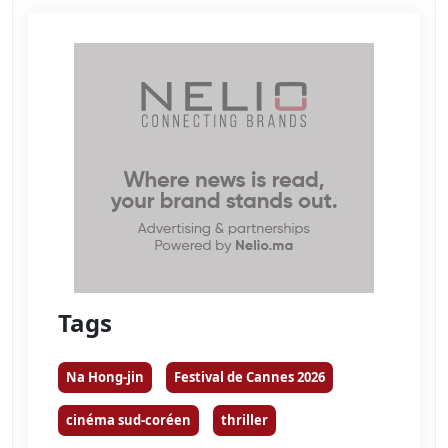
Tags
Na Hong-jin
Festival de Cannes 2026
cinéma sud-coréen
thriller