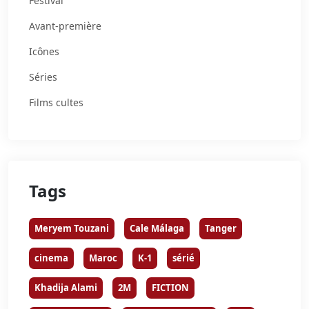
Festival
Avant-première
Icônes
Séries
Films cultes
Tags
Meryem Touzani
Cale Málaga
Tanger
cinema
Maroc
K-1
sérié
Khadija Alami
2M
FICTION