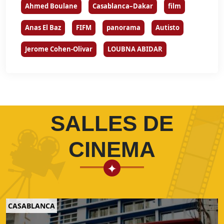
Ahmed Boulane
Casablanca–Dakar
film
Anas El Baz
FIFM
panorama
Autisto
Jerome Cohen-Olivar
LOUBNA ABIDAR
SALLES DE
CINEMA
CASABLANCA