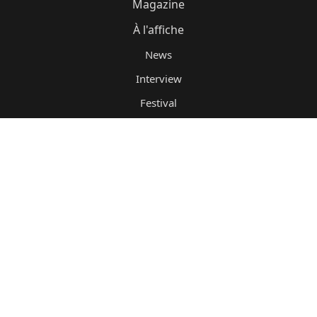
Magazine
À l'affiche
News
Interview
Festival
Avant-première
Icônes
Séries
Films cultes
Mentions Légales
Confidentialité Et Cookies
Contacts