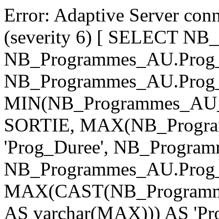
Error: Adaptive Server con
(severity 6) [ SELECT N
NB_Programmes_AU.Prog_
NB_Programmes_AU.Prog_
MIN(NB_Programmes_AU_d
SORTIE, MAX(NB_Progra
'Prog_Duree', NB_Progra
NB_Programmes_AU.Prog
MAX(CAST(NB_Programm
AS varchar(MAX))) AS 'P