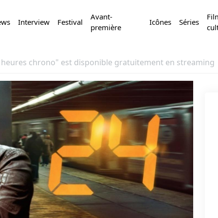
Avant-
Fil
ews
Interview
Festival
Icônes
Séries
première
cul
24 heures chrono" est disponible gratuitement en streaming