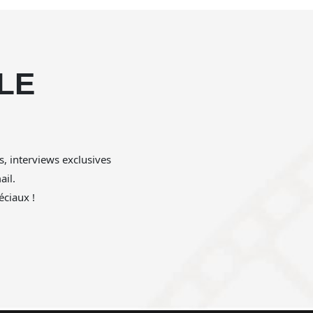
LE
!
s, interviews exclusives
il.
ciaux !