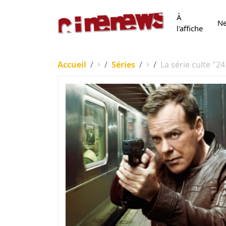
À
N
l'affiche
Accueil
Séries
La série culte "