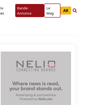
ms
Bande-
Le
AR
tes
Annonce
Mag