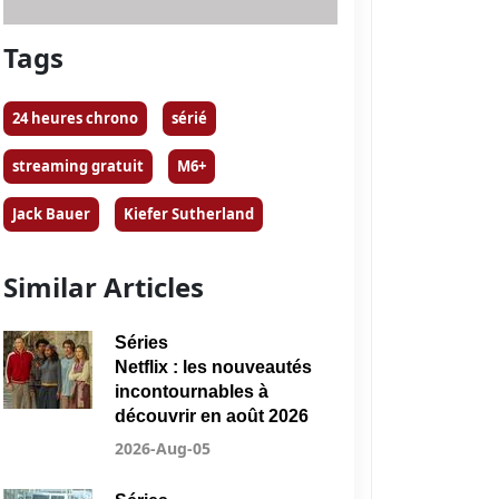
Tags
24 heures chrono
sérié
streaming gratuit
M6+
Jack Bauer
Kiefer Sutherland
Similar Articles
Séries
Netflix : les nouveautés
incontournables à
découvrir en août 2026
2026-Aug-05