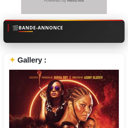
🎬
BANDE-ANNONCE
✦
Gallery :